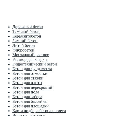
Цена от производителя
1м3 куб от 2700 рублей
Дорожный бетон
Тяжелый бетон
Керамзитобетон
Зимний бетон
Литой бетон
Фибробетон
Монтажный раствор
Раствор для кладки
Гидротехнический бетон
Бетон для фундамента
Бетон для отмостки
Бетон для стяжки
Бетон для плиты
Бетон для перекрытий
Бетон для пола
Бетон для забора
Бетон для бассейна
Бетон для площадки
Карта подбора бетона и смеси
Вопросы и ответы