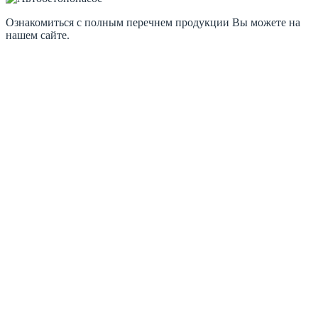
Ознакомиться с полным перечнем продукции Вы можете на
нашем сайте.
Товарный бетон
Тощий бетон
Керамзит
Керамзитобетон