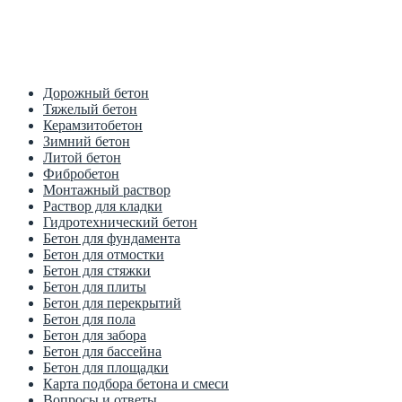
Цена от производителя
1м3 куб от 2700 рублей
Дорожный бетон
Тяжелый бетон
Керамзитобетон
Зимний бетон
Литой бетон
Фибробетон
Монтажный раствор
Раствор для кладки
Гидротехнический бетон
Бетон для фундамента
Бетон для отмостки
Бетон для стяжки
Бетон для плиты
Бетон для перекрытий
Бетон для пола
Бетон для забора
Бетон для бассейна
Бетон для площадки
Карта подбора бетона и смеси
Вопросы и ответы