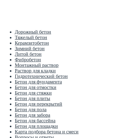
Цена от производителя
1м3 куб от 2700 рублей
Дорожный бетон
Тяжелый бетон
Керамзитобетон
Зимний бетон
Литой бетон
Фибробетон
Монтажный раствор
Раствор для кладки
Гидротехнический бетон
Бетон для фундамента
Бетон для отмостки
Бетон для стяжки
Бетон для плиты
Бетон для перекрытий
Бетон для пола
Бетон для забора
Бетон для бассейна
Бетон для площадки
Карта подбора бетона и смеси
Вопросы и ответы