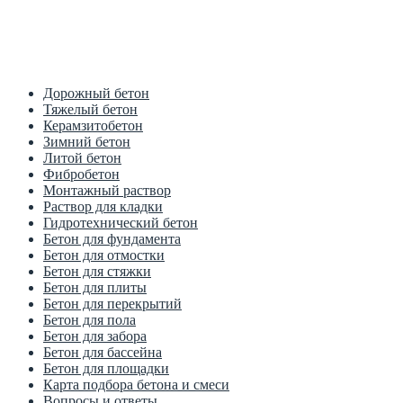
Цена от производителя
1м3 куб от 2700 рублей
Дорожный бетон
Тяжелый бетон
Керамзитобетон
Зимний бетон
Литой бетон
Фибробетон
Монтажный раствор
Раствор для кладки
Гидротехнический бетон
Бетон для фундамента
Бетон для отмостки
Бетон для стяжки
Бетон для плиты
Бетон для перекрытий
Бетон для пола
Бетон для забора
Бетон для бассейна
Бетон для площадки
Карта подбора бетона и смеси
Вопросы и ответы