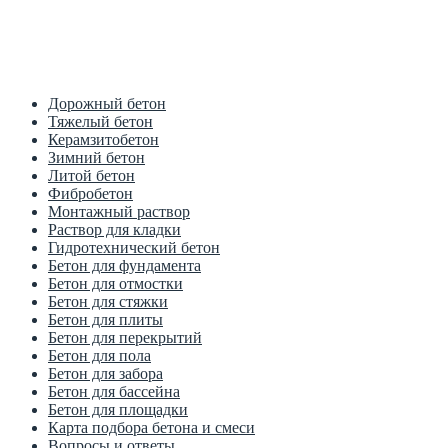
Цена от производителя
1м3 куб от 2700 рублей
Дорожный бетон
Тяжелый бетон
Керамзитобетон
Зимний бетон
Литой бетон
Фибробетон
Монтажный раствор
Раствор для кладки
Гидротехнический бетон
Бетон для фундамента
Бетон для отмостки
Бетон для стяжки
Бетон для плиты
Бетон для перекрытий
Бетон для пола
Бетон для забора
Бетон для бассейна
Бетон для площадки
Карта подбора бетона и смеси
Вопросы и ответы