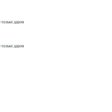
 только даром
 заказать
700 рублей
 только даром
 заказать
700 рублей