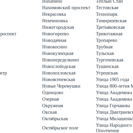
Нахабино
Теплый Стан
Нахимовский проспект
Тестовская
Некрасовка
Технопарк
Немчиновка
Тимирязевская
Нижегородская
Третьяковская
проспект
Новогиреево
Трикотажная
Новодачная
Тропарево
Новокосино
Трубная
Новокузнецкая
Тульская
Новопеределкино
Тургеневская
Новослободская
Тушинская
нтр
Новохохловская
Угрешская
Новоясеневская
Улица 1905 года
Новые Черемушки
Улица 800-летия
Одинцово
Улица Академика
Озерная
Улица Академика
Окружная
Улица Горчакова
Окская
Улица Дмитриевс
Октябрьская
Улица Милашенк
Улица Народного
Октябрьское поле
Ополчения