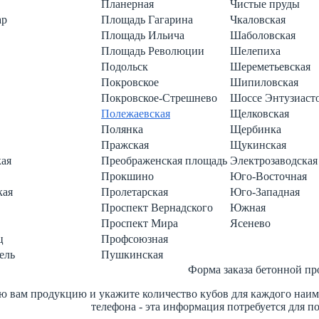
Планерная
Чистые пруды
ар
Площадь Гагарина
Чкаловская
Площадь Ильича
Шаболовская
Площадь Революции
Шелепиха
Подольск
Шереметьевская
Покровское
Шипиловская
Покровское-Стрешнево
Шоссе Энтузиаст
Полежаевская
Щелковская
Полянка
Щербинка
Пражская
Щукинская
кая
Преображенская площадь
Электрозаводская
Прокшино
Юго-Восточная
кая
Пролетарская
Юго-Западная
Проспект Вернадского
Южная
Проспект Мира
Ясенево
ц
Профсоюзная
ель
Пушкинская
Форма заказа бетонной п
 вам продукцию и укажите количество кубов для каждого наимен
телефона - эта информация потребуется для п