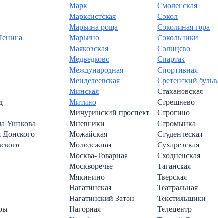
Марк
Смоленская
Марксистская
Сокол
Марьина роща
Соколиная гора
Ленина
Марьино
Сокольники
Маяковская
Солнцево
к
Медведково
Спартак
Международная
Спортивная
Менделеевская
Сретенский бульв
Минская
Стахановская
д
Митино
Стрешнево
Мичуринский проспект
Строгино
ла Ушакова
Мневники
Стромынка
я Донского
Можайская
Студенческая
вского
Молодежная
Сухаревская
Москва-Товарная
Сходненская
Москворечье
Таганская
Мякинино
Тверская
Нагатинская
Театральная
Нагатинский Затон
Текстильщики
ры
Нагорная
Телецентр