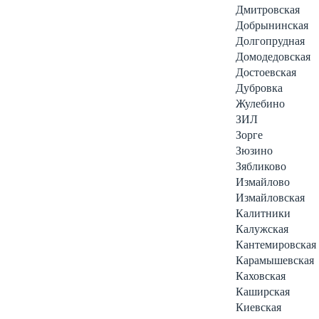
Дмитровская
Добрынинская
Долгопрудная
Домодедовская
Достоевская
Дубровка
Жулебино
ЗИЛ
Зорге
Зюзино
Зябликово
Измайлово
Измайловская
Калитники
Калужская
Кантемировская
Карамышевская
Каховская
Каширская
Киевская