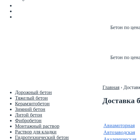
Бетон по цен
Купить б
Цена от п
Бетон по цен
Купить б
Цена от п
Главная
›
Доставк
Дорожный бетон
Тяжелый бетон
Доставка 
Керамзитобетон
Зимний бетон
Литой бетон
Фибробетон
Авиамоторная
Монтажный раствор
Раствор для кладки
Автозаводская
Гидротехнический бетон
Академическая