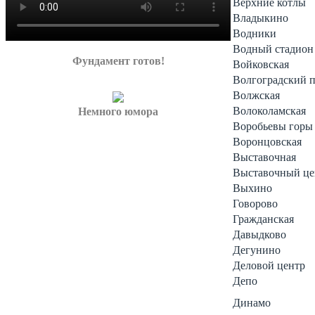
Верхние котлы
Владыкино
Водники
Водный стадион
Фундамент готов!
Войковская
Волгоградский 
Волжская
Волоколамская
Немного юмора
Воробьевы горы
Воронцовская
Выставочная
Выставочный це
Выхино
Говорово
Гражданская
Давыдково
Дегунино
Деловой центр
Депо
Динамо