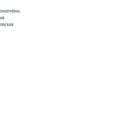
зенштейна
ая
овская