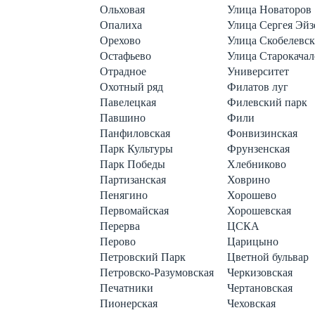
Ольховая
Улица Новаторов
Опалиха
Улица Сергея Эй
Орехово
Улица Скобелевск
Остафьево
Улица Старокачал
Отрадное
Университет
Охотный ряд
Филатов луг
Павелецкая
Филевский парк
Павшино
Фили
Панфиловская
Фонвизинская
Парк Культуры
Фрунзенская
Парк Победы
Хлебниково
Партизанская
Ховрино
Пенягино
Хорошево
Первомайская
Хорошевская
Перерва
ЦСКА
Перово
Царицыно
Петровский Парк
Цветной бульвар
Петровско-Разумовская
Черкизовская
Печатники
Чертановская
Пионерская
Чеховская