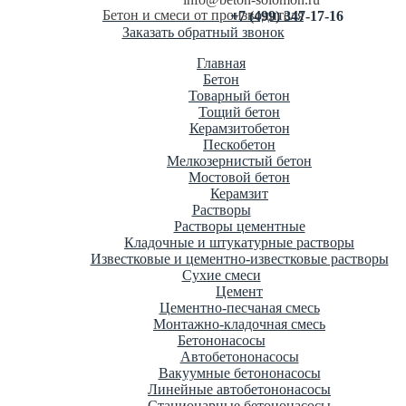
Бетон и смеси от производителя
+7 (499) 347-17-16
Заказать обратный звонок
Главная
Бетон
Товарный бетон
Тощий бетон
Керамзитобетон
Пескобетон
Мелкозернистый бетон
Мостовой бетон
Керамзит
Растворы
Растворы цементные
Кладочные и штукатурные растворы
Известковые и цементно-известковые растворы
Сухие смеси
Цемент
Цементно-песчаная смесь
Монтажно-кладочная смесь
Бетононасосы
Автобетононасосы
Вакуумные бетононасосы
Линейные автобетононасосы
Стационарные бетононасосы