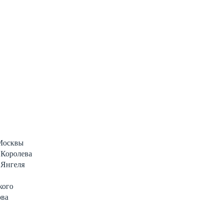
 Москвы
 Королева
 Янгеля
кого
ова