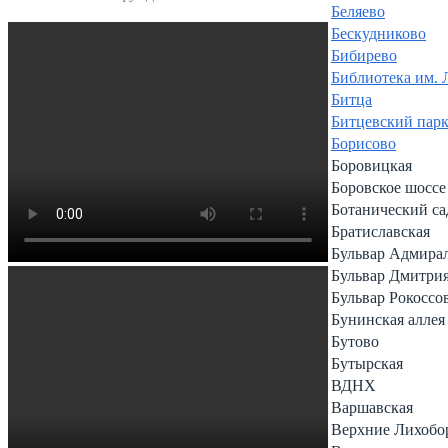
Беляево
Бескудниково
Бибирево
Библиотека им. 
Битца
Битцевский пар
Борисово
Боровицкая
Боровское шоссе
Ботанический са
Братиславская
Бульвар Адмира
Бульвар Дмитри
Бульвар Рокоссо
Бунинская аллея
Бутово
Бутырская
ВДНХ
Варшавская
Верхние Лихобо