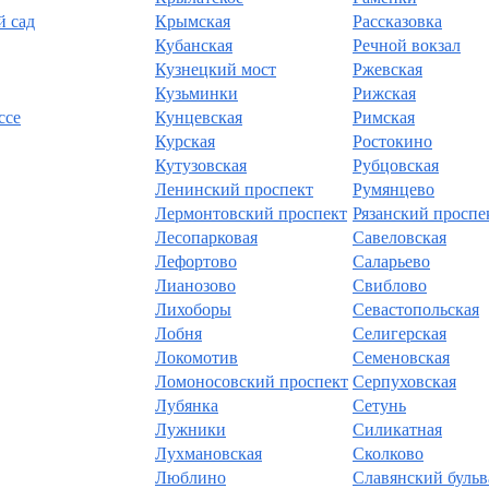
й сад
Крымская
Рассказовка
Кубанская
Речной вокзал
Кузнецкий мост
Ржевская
Кузьминки
Рижская
ссе
Кунцевская
Римская
Курская
Ростокино
Кутузовская
Рубцовская
Ленинский проспект
Румянцево
Лермонтовский проспект
Рязанский проспе
Лесопарковая
Савеловская
Лефортово
Саларьево
Лианозово
Свиблово
Лихоборы
Севастопольская
Лобня
Селигерская
Локомотив
Семеновская
Ломоносовский проспект
Серпуховская
Лубянка
Сетунь
Лужники
Силикатная
Лухмановская
Сколково
Люблино
Славянский бульв