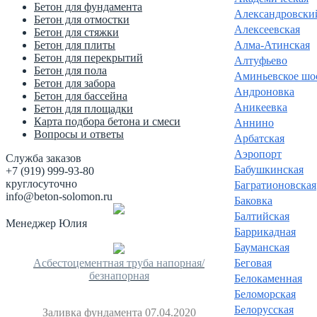
Бетон для фундамента
Александровски
Бетон для отмостки
Алексеевская
Бетон для стяжки
Алма-Атинская
Бетон для плиты
Бетон для перекрытий
Алтуфьево
Бетон для пола
Аминьевское шо
Бетон для забора
Андроновка
Бетон для бассейна
Аникеевка
Бетон для площадки
Карта подбора бетона и смеси
Аннино
Вопросы и ответы
Арбатская
Аэропорт
Служба заказов
Бабушкинская
+7 (919) 999-93-80
круглосуточно
Багратионовская
info@beton-solomon.ru
Баковка
Балтийская
Менеджер Юлия
Баррикадная
Бауманская
Беговая
Асбестоцементная труба напорная/
безнапорная
Белокаменная
Беломорская
Белорусская
Заливка фундамента 07.04.2020