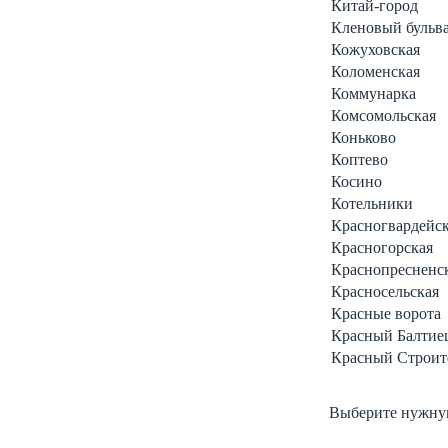
Китай-город
Кленовый бульв
Кожуховская
Коломенская
Коммунарка
Комсомольская
Коньково
Коптево
Косино
Котельники
Красногвардейс
Красногорская
Краснопресненс
Красносельская
Красные ворота
Красный Балтие
Красный Строит
Выберите нужную