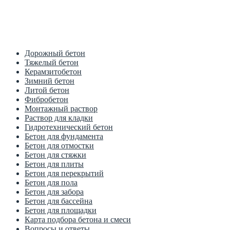
Цена от производителя
1м3 куб от 2700 рублей
Дорожный бетон
Тяжелый бетон
Керамзитобетон
Зимний бетон
Литой бетон
Фибробетон
Монтажный раствор
Раствор для кладки
Гидротехнический бетон
Бетон для фундамента
Бетон для отмостки
Бетон для стяжки
Бетон для плиты
Бетон для перекрытий
Бетон для пола
Бетон для забора
Бетон для бассейна
Бетон для площадки
Карта подбора бетона и смеси
Вопросы и ответы