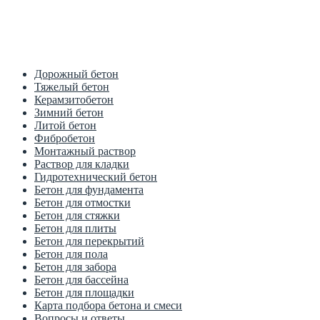
Цена от производителя
1м3 куб от 2700 рублей
Дорожный бетон
Тяжелый бетон
Керамзитобетон
Зимний бетон
Литой бетон
Фибробетон
Монтажный раствор
Раствор для кладки
Гидротехнический бетон
Бетон для фундамента
Бетон для отмостки
Бетон для стяжки
Бетон для плиты
Бетон для перекрытий
Бетон для пола
Бетон для забора
Бетон для бассейна
Бетон для площадки
Карта подбора бетона и смеси
Вопросы и ответы