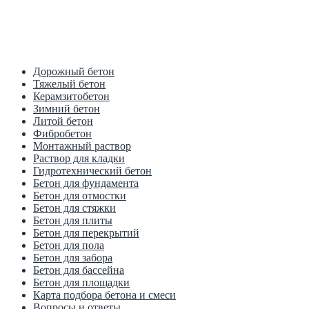
Цена от производителя
1м3 куб от 2700 рублей
Дорожный бетон
Тяжелый бетон
Керамзитобетон
Зимний бетон
Литой бетон
Фибробетон
Монтажный раствор
Раствор для кладки
Гидротехнический бетон
Бетон для фундамента
Бетон для отмостки
Бетон для стяжки
Бетон для плиты
Бетон для перекрытий
Бетон для пола
Бетон для забора
Бетон для бассейна
Бетон для площадки
Карта подбора бетона и смеси
Вопросы и ответы