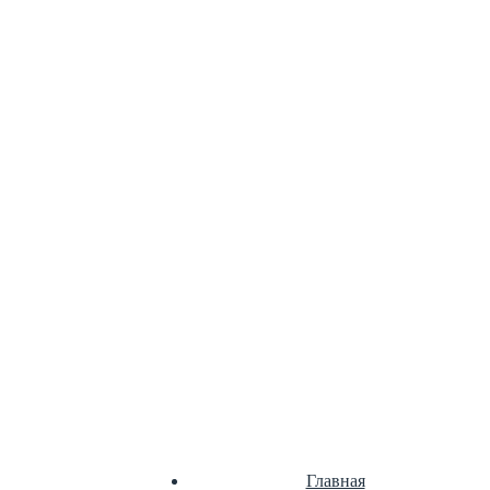
Растворы цементные
Сухие смеси
Цемент
Цементно-песчаная смесь
Главная