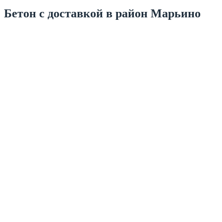
Бетон с доставкой в район Марьино
Товарный бетон
Тощий бетон
Керамзит
Керамзитобетон