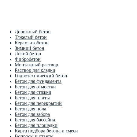
Цена от производителя
1м3 куб от 2700 рублей
Дорожный бетон
Тяжелый бетон
Керамзитобетон
Зимний бетон
Литой бетон
Фибробетон
Монтажный раствор
Раствор для кладки
Гидротехнический бетон
Бетон для фундамента
Бетон для отмостки
Бетон для стяжки
Бетон для плиты
Бетон для перекрытий
Бетон для пола
Бетон для забора
Бетон для бассейна
Бетон для площадки
Карта подбора бетона и смеси
Вопросы и ответы