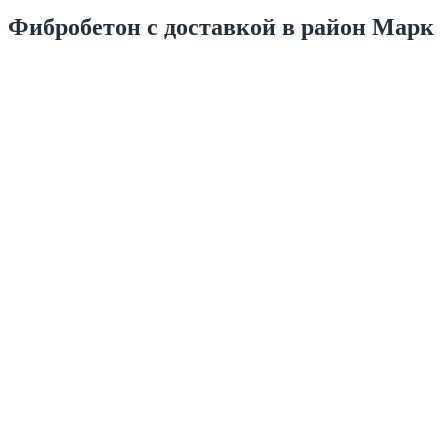
Фибробетон с доставкой в район Марк
Товарный бетон
Тощий бетон
Керамзит
Керамзитобетон