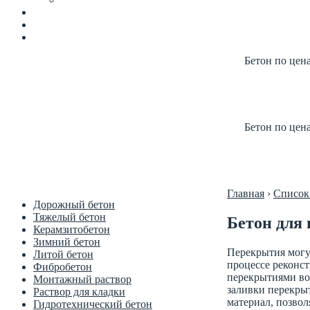
Бетон по цен
Купить б
Цена от п
Бетон по цен
Купить б
Цена от п
Главная
›
Список
Дорожный бетон
Тяжелый бетон
Бетон для
Керамзитобетон
Зимний бетон
Перекрытия могу
Литой бетон
процессе реконс
Фибробетон
перекрытиями вос
Монтажный раствор
заливки перекрыт
Раствор для кладки
материал, позвол
Гидротехнический бетон