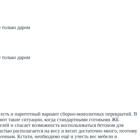
 только даром
 заказать
700 рублей
 только даром
 заказать
700 рублей
 есть и паритетный вариант сборно-монолитных перекрытий. В
кают такие ситуации, когда стандартными готовыми ЖБ
елей и спасает возможность воспользоваться бетоном для
тью располагается на весу и весит достаточно много, поэтому
очным. Кстати, необходимо ещё и учесть вес мебели и