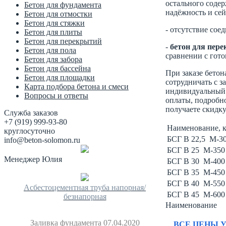
остального содер
Бетон для фундамента
надёжность и се
Бетон для отмостки
Бетон для стяжки
- отсутствие со
Бетон для плиты
Бетон для перекрытий
-
бетон для пер
Бетон для пола
сравнении с гот
Бетон для забора
Бетон для бассейна
При заказе бетон
Бетон для площадки
сотрудничать с 
Карта подбора бетона и смеси
индивидуальный 
Вопросы и ответы
оплаты, подробн
получаете скидку
Служба заказов
+7 (919) 999-93-80
Наименование, к
круглосуточно
БСГ В 22,5 М-30
info@beton-solomon.ru
БСГ В 25 М-350
Менеджер Юлия
БСГ В 30 М-400
БСГ В 35 М-450
БСГ В 40 М-550
Асбестоцементная труба напорная/
БСГ В 45 М-600
безнапорная
Наименование
Заливка фундамента 07.04.2020
ВСЕ ЦЕНЫ У