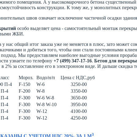
жимого помещения. А у высокомарочного бетона существенный з
йсмоустойчивость конструкции. К тому же, у монолитных перек
единительных швов означает исключение частичной осадки здани
екрытий
особо выделяет цена - самостоятельный монтаж перекры
овыми ЖБИ.
а у нас общий итог заказа уже не меняется в плюс, зато может с
заказчиками и добиться того, чтобы они стали постоянными кли
подход. Мы предоставляем наиболее выгодные условия прорабам 
ости узнаете по телефону
+7 (499) 347-17-16
.
Бетон для перекр
 в 2% за составление его в электронном виде. И дальше скидка т
ласс
Мороз.
Водо/н/п
Цена с НДС,руб
0 П-4
F-150
W-6
3250-00
 П-4
F-200
W-8
3350-00
 П-4
F-300
W-6 W-8
3650-00
 П-4
F-300
W-8 W-10
3950-00
 П-4
F-300
W-12
4100-00
 П-4
F-300
W-12
4250-00
3
КАЗАНЫ С УЧЕТОМ НДС 20%, ЗА 1 М