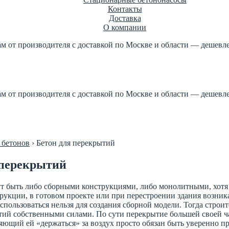
Контакты
Доставка
О компании
ам от производителя с доставкой по Москве и области — дешевле
етон по ГОСТ +7 (499) 347-17-16
роизводителя 1м3 куб от 2
ам от производителя с доставкой по Москве и области — дешевле
етон по ГОСТ +7 (499) 347-17-16
роизводителя 1м3 куб от 2
 бетонов
›
Бетон для перекрытий
 перекрытий
т быть либо сборными конструкциями, либо монолитными, хотя
трукции, в готовом проекте или при перестроении здания возни
пользоваться нельзя для создания сборной модели. Тогда строит
ий собственными силами. По сути перекрытие большей своей час
яющий ей «держаться» за воздух просто обязан быть уверенно пр