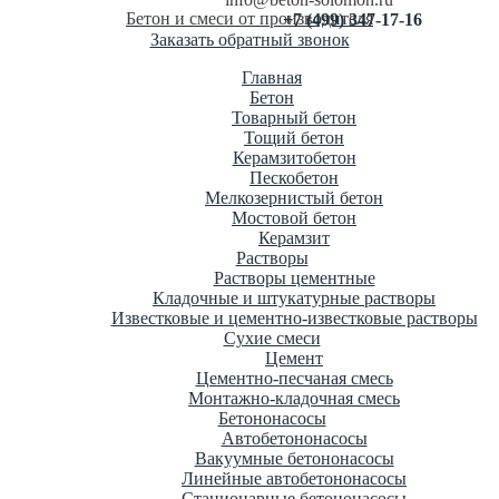
Бетон и смеси от производителя
+7 (499) 347-17-16
Заказать обратный звонок
Главная
Бетон
Товарный бетон
Тощий бетон
Керамзитобетон
Пескобетон
Мелкозернистый бетон
Мостовой бетон
Керамзит
Растворы
Растворы цементные
Кладочные и штукатурные растворы
Известковые и цементно-известковые растворы
Сухие смеси
Цемент
Цементно-песчаная смесь
Монтажно-кладочная смесь
Бетононасосы
Автобетононасосы
Вакуумные бетононасосы
Линейные автобетононасосы
Стационарные бетононасосы