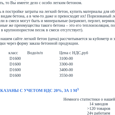
ь, то Вы имеете дело с особо легким бетоном.
 в постройке затраты на легкий бетон, купить материалы для об
видам бетона, а в чем-то даже и превосходят их! Поризованый 
ли в смеси могут быть и минеральные (керамзит, перлит, вермику
вные же преимущества такого бетона – это его теплоизоляция, п
 в крупнопористом песок в смеси отсутствует).
 нашем сайте легкий бетон (цена) рассчитывается за кубометр и 
дки через форму заказа бетонной продукции.
класс
Водо/н/п
Цена с НДС,руб
D1600
3100-00
D1600
3300-00
D1600
3400-00
D1600
3550-00
3
КАЗАНЫ С УЧЕТОМ НДС 20%, ЗА 1 М
Немного статистики о наше
14
заводов
>120
товаров
24ч
работаем