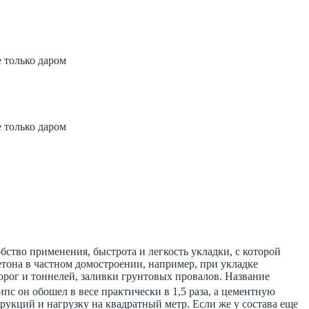
 только даром
 заказать
700 рублей
 только даром
 заказать
700 рублей
бство применения, быстрота и легкость укладки, с которой
етона в частном домостроении, например, при укладке
дорог и тоннелей, заливки грунтовых провалов. Название
гипс он обошел в весе практически в 1,5 раза, а цементную
трукций и нагрузку на квадратный метр. Если же у состава еще