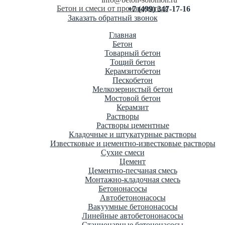
Бетон и смеси от производителя
+7 (499) 347-17-16
Заказать обратный звонок
Главная
Бетон
Товарный бетон
Тощий бетон
Керамзитобетон
Пескобетон
Мелкозернистый бетон
Мостовой бетон
Керамзит
Растворы
Растворы цементные
Кладочные и штукатурные растворы
Известковые и цементно-известковые растворы
Сухие смеси
Цемент
Цементно-песчаная смесь
Монтажно-кладочная смесь
Бетононасосы
Автобетононасосы
Вакуумные бетононасосы
Линейные автобетононасосы
Стационарные бетононасосы