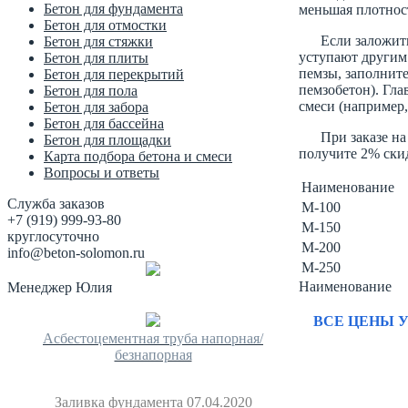
Бетон для фундамента
меньшая плотност
Бетон для отмостки
Если заложить
Бетон для стяжки
уступают другим 
Бетон для плиты
пемзы, заполните
Бетон для перекрытий
пемзобетон). Гла
Бетон для пола
смеси (например,
Бетон для забора
Бетон для бассейна
При заказе на
Бетон для площадки
получите 2% ски
Карта подбора бетона и смеси
Вопросы и ответы
Наименование
Служба заказов
М-100
+7 (919) 999-93-80
М-150
круглосуточно
М-200
info@beton-solomon.ru
М-250
Наименование
Менеджер Юлия
ВСЕ ЦЕНЫ У
Асбестоцементная труба напорная/
безнапорная
Заливка фундамента 07.04.2020