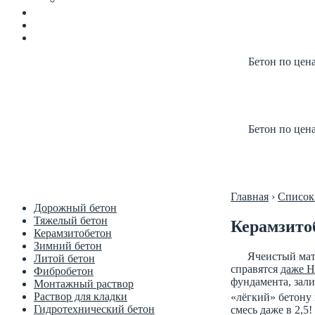
Бетон по цен
Купить б
Цена от п
Бетон по цен
Купить б
Цена от п
Главная
›
Список
Дорожный бетон
Тяжелый бетон
Керамзито
Керамзитобетон
Зимний бетон
Ячеистый мате
Литой бетон
справятся
даже Н
Фибробетон
фундамента, зали
Монтажный раствор
Раствор для кладки
«лёгкий» бетону 
Гидротехнический бетон
смесь даже в 2,5