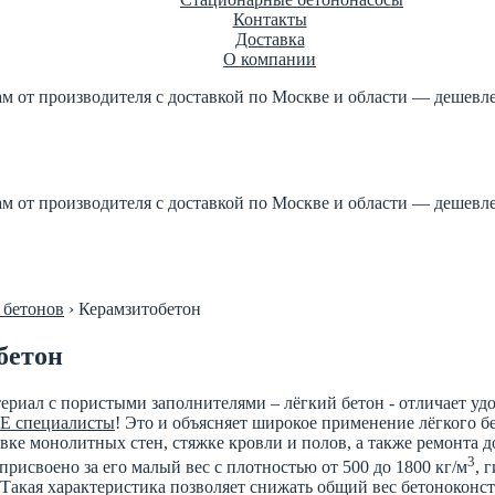
Контакты
Доставка
О компании
ам от производителя с доставкой по Москве и области — дешевле
етон по ГОСТ +7 (499) 347-17-16
роизводителя 1м3 куб от 2
ам от производителя с доставкой по Москве и области — дешевле
етон по ГОСТ +7 (499) 347-17-16
роизводителя 1м3 куб от 2
 бетонов
›
Керамзитобетон
бетон
риал с пористыми заполнителями – лёгкий бетон - отличает удо
Е специалисты
! Это и объясняет широкое применение лёгкого б
вке монолитных стен, стяжке кровли и полов, а также ремонта 
3
присвоено за его малый вес с плотностью от 500 до 1800 кг/м
, 
! Такая характеристика позволяет снижать общий вес бетоноконс