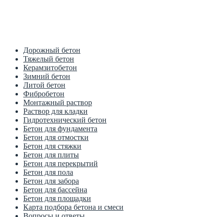
Цена от производителя
1м3 куб от 2700 рублей
Дорожный бетон
Тяжелый бетон
Керамзитобетон
Зимний бетон
Литой бетон
Фибробетон
Монтажный раствор
Раствор для кладки
Гидротехнический бетон
Бетон для фундамента
Бетон для отмостки
Бетон для стяжки
Бетон для плиты
Бетон для перекрытий
Бетон для пола
Бетон для забора
Бетон для бассейна
Бетон для площадки
Карта подбора бетона и смеси
Вопросы и ответы