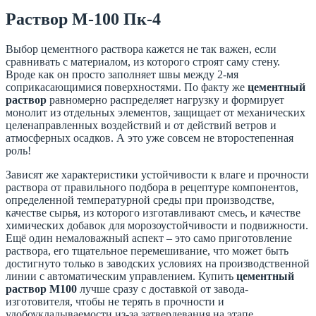
Раствор М-100 Пк-4
Выбор цементного раствора кажется не так важен, если
сравнивать с материалом, из которого строят саму стену.
Вроде как он просто заполняет швы между 2-мя
соприкасающимися поверхностями. По факту же
цементный
раствор
равномерно распределяет нагрузку и формирует
монолит из отдельных элементов, защищает от механических
целенаправленных воздействий и от действий ветров и
атмосферных осадков. А это уже совсем не второстепенная
роль!
Зависят же характеристики устойчивости к влаге и прочности
раствора от правильного подбора в рецептуре компонентов,
определенной температурной среды при производстве,
качестве сырья, из которого изготавливают смесь, и качестве
химических добавок для морозоустойчивости и подвижности.
Ещё один немаловажный аспект – это само приготовление
раствора, его тщательное перемешивание, что может быть
достигнуто только в заводских условиях на производственной
линии с автоматическим управлением. Купить
цементный
раствор М100
лучше сразу с доставкой от завода-
изготовителя, чтобы не терять в прочности и
удобоукладываемости из-за затвердевания на этапе