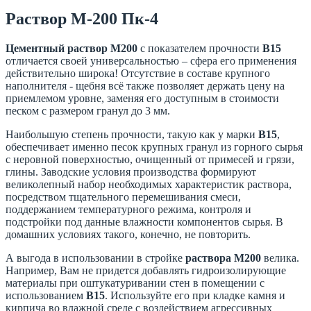
Раствор М-200 Пк-4
Цементный раствор М200
с показателем прочности
В15
отличается своей универсальностью – сфера его применения
действительно широка! Отсутствие в составе крупного
наполнителя - щебня всё также позволяет держать цену на
приемлемом уровне, заменяя его доступным в стоимости
песком с размером гранул до 3 мм.
Наибольшую степень прочности, такую как у марки
В15
,
обеспечивает именно песок крупных гранул из горного сырья
с неровной поверхностью, очищенный от примесей и грязи,
глины. Заводские условия производства формируют
великолепный набор необходимых характеристик раствора,
посредством тщательного перемешивания смеси,
поддержанием температурного режима, контроля и
подстройки под данные влажности компонентов сырья. В
домашних условиях такого, конечно, не повторить.
А выгода в использовании в стройке
раствора М200
велика.
Например, Вам не придется добавлять гидроизолирующие
материалы при оштукатуривании стен в помещении с
использованием
В15
. Используйте его при кладке камня и
кирпича во влажной среде с воздействием агрессивных