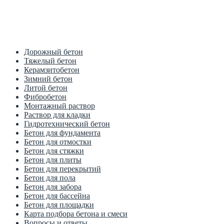
Цена от производителя
1м3 куб от 2700 рублей
Дорожный бетон
Тяжелый бетон
Керамзитобетон
Зимний бетон
Литой бетон
Фибробетон
Монтажный раствор
Раствор для кладки
Гидротехнический бетон
Бетон для фундамента
Бетон для отмостки
Бетон для стяжки
Бетон для плиты
Бетон для перекрытий
Бетон для пола
Бетон для забора
Бетон для бассейна
Бетон для площадки
Карта подбора бетона и смеси
Вопросы и ответы