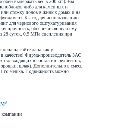
собен выдержать вес в 200 кг!). Вы
 пеноблоков либо для каменных и
или стяжку полов в жилых домах и на
 фундамент. Благодаря использованию
одит для чернового оштукатуривания
ору прочность, обеспечивающую ему
з 28 суток, 0,5 МПа сцепления при
o
цена на сайте дана как у
е в качестве! Фирма-производитель ЗАО
ство входящих в состав ингредиентов,
порошки, шлак). Дополнительно в смесь
ие 1-го мешка. Подвижность можно
3
 М
й компании