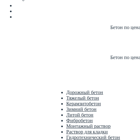
Бетон по цен
Купить б
Цена от п
Бетон по цен
Купить б
Цена от п
Дорожный бетон
Тяжелый бетон
Керамзитобетон
Зимний бетон
Литой бетон
Фибробетон
Монтажный раствор
Раствор для кладки
Гидротехнический бетон