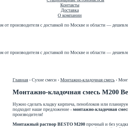
Контакты
Доставка
О компании
ам от производителя с доставкой по Москве и области — дешевле
етон по ГОСТ +7 (499) 347-17-16
роизводителя 1м3 куб от 2
ам от производителя с доставкой по Москве и области — дешевле
етон по ГОСТ +7 (499) 347-17-16
роизводителя 1м3 куб от 2
Главная
›
Сухие смеси
›
Монтажно-кладочная смесь
›
Монт
Монтажно-кладочная смесь М200 Be
Нужно сделать кладку кирпича, пеноблоков или планиру
подходит наше предложение -
монтажно-кладочная смес
производителя!
Монтажный раствор BESTO М200
прочный и без усадк