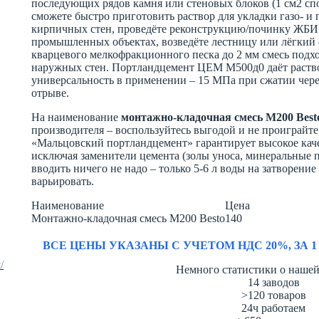
последующих рядов камня или стеновых блоков (1 см2 спо
сможете быстро приготовить раствор для укладки газо- и
кирпичных стен, проведёте реконструкцию/починку ЖБИ 
промышленных объектах, возведёте лестницу или лёгкий
кварцевого мелкофракционного песка до 2 мм смесь подх
наружных стен. Портландцемент ЦЕМ М500д0 даёт раств
универсальность в применении – 15 МПа при сжатии чере
отрыве.
На наименование
монтажно-кладочная смесь М200 Best
производителя – воспользуйтесь выгодой и не проиграйт
«Мальцовский портландцемент» гарантирует высокое каче
исключая заменители цемента (золы уноса, минеральные 
вводить ничего не надо – только 5-6 л воды на затворен
варьировать.
Наименование
Цена
Монтажно-кладочная смесь М200 Besto
140
ВСЕ ЦЕНЫ УКАЗАНЫ С УЧЕТОМ НДС 20%, ЗА 1
/
Немного статистики о наше
14
заводов
>120
товаров
24ч
работаем