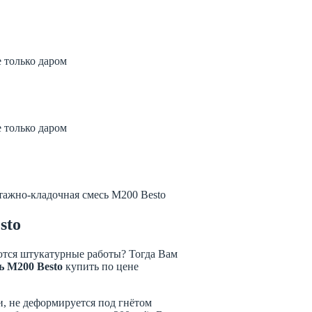
 только даром
 заказать
700 рублей
 только даром
 заказать
700 рублей
ажно-кладочная смесь М200 Besto
sto
ются штукатурные работы? Тогда Вам
ь М200 Besto
купить по цене
и, не деформируется под гнётом