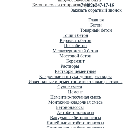
Бетон и смеси от производителя
+7 (499) 347-17-16
Заказать обратный звонок
Главная
Бетон
Товарный бетон
Тощий бетон
Керамзитобетон
Пескобетон
Мелкозернистый бетон
Мостовой бетон
Керамзит
Растворы
Растворы цементные
Кладочные и штукатурные растворы
Известковые и цементно-известковые растворы
Сухие смеси
Цемент
Цементно-песчаная смесь
Монтажно-кладочная смесь
Бетононасосы
Автобетононасосы
Вакуумные бетононасосы
Линейные автобетононасосы
Стационарные бетононасосы